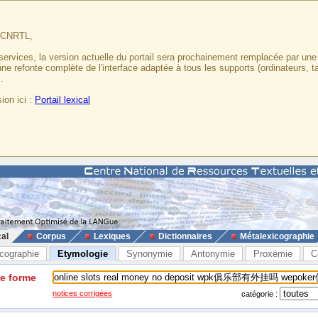
u CNRTL,
services, la version actuelle du portail sera prochainement remplacée par un
 une refonte complète de l'interface adaptée à tous les supports (ordinateurs, t
.
ion ici :
Portail lexical
cal
Corpus
Lexiques
Dictionnaires
Métalexicographie
cographie
Etymologie
Synonymie
Antonymie
Proxémie
C
ne forme
notices corrigées
catégorie :