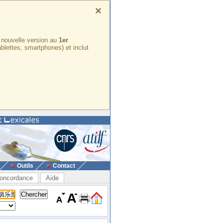
×
e nouvelle version au
1er
ablettes, smartphones) et inclut
Outils
Contact
oncordance
Aide