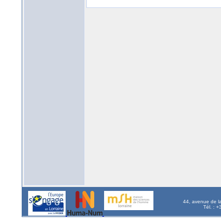
44, avenue de l
Tél. : 