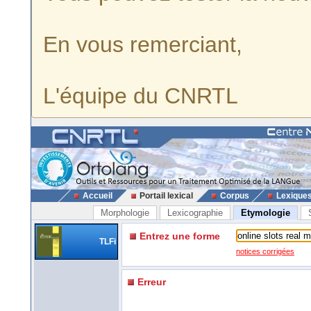
En vous remerciant,
L'équipe du CNRTL
Accueil
Portail lexical
Corpus
Lexique
Morphologie
Lexicographie
Etymologie
Entrez une forme
TLFi
notices corrigées
Erreur