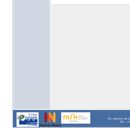
44, avenue de l
Tél. : 