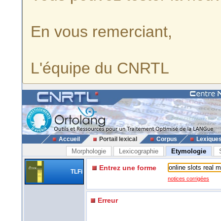
En vous remerciant,
L'équipe du CNRTL
Accueil
Portail lexical
Corpus
Lexique
Morphologie
Lexicographie
Etymologie
Entrez une forme
TLFi
notices corrigées
Erreur