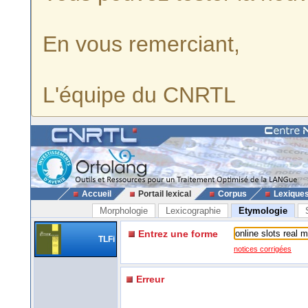
En vous remerciant,
L'équipe du CNRTL
Accueil
Portail lexical
Corpus
Lexique
Morphologie
Lexicographie
Etymologie
Entrez une forme
TLFi
notices corrigées
Erreur