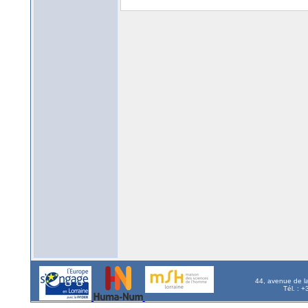
44, avenue de l
Tél. : 