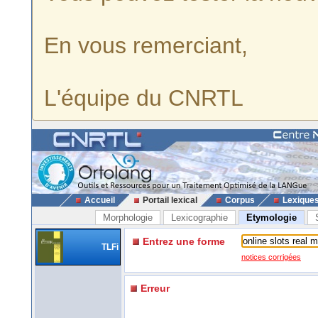
En vous remerciant,
L'équipe du CNRTL
Accueil
Portail lexical
Corpus
Lexique
Morphologie
Lexicographie
Etymologie
Entrez une forme
TLFi
notices corrigées
Erreur