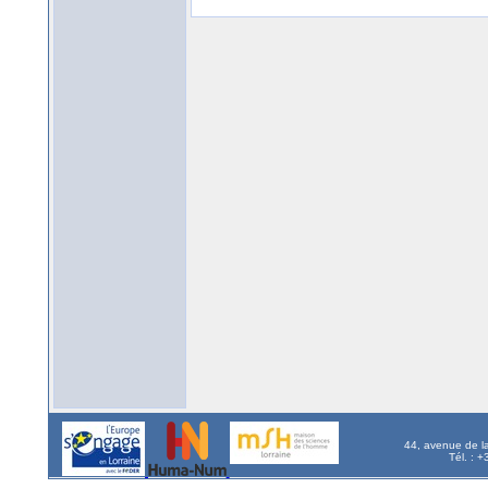
44, avenue de l
Tél. : 