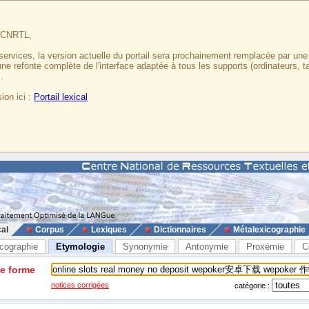
u CNRTL,
services, la version actuelle du portail sera prochainement remplacée par un
 une refonte complète de l'interface adaptée à tous les supports (ordinateurs, t
.
ion ici :
Portail lexical
cal
Corpus
Lexiques
Dictionnaires
Métalexicographie
cographie
Etymologie
Synonymie
Antonymie
Proxémie
C
ne forme
notices corrigées
catégorie :