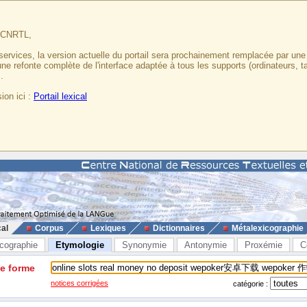
u CNRTL,
services, la version actuelle du portail sera prochainement remplacée par un
 une refonte complète de l'interface adaptée à tous les supports (ordinateurs, t
.
ion ici :
Portail lexical
cal
Corpus
Lexiques
Dictionnaires
Métalexicographie
cographie
Etymologie
Synonymie
Antonymie
Proxémie
C
ne forme
notices corrigées
catégorie :