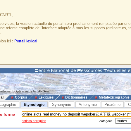
u CNRTL,
services, la version actuelle du portail sera prochainement remplacée par un
 une refonte complète de l'interface adaptée à tous les supports (ordinateurs, t
.
ion ici :
Portail lexical
cal
Corpus
Lexiques
Dictionnaires
Métalexicographie
cographie
Etymologie
Synonymie
Antonymie
Proxémie
C
ne forme
notices corrigées
catégorie :