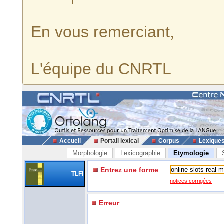
En vous remerciant,
L'équipe du CNRTL
Accueil
Portail lexical
Corpus
Lexique
Morphologie
Lexicographie
Etymologie
Entrez une forme
TLFi
notices corrigées
Erreur