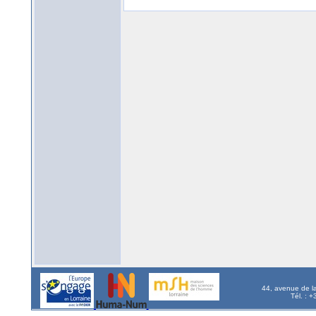
44, avenue de l
Tél. : 