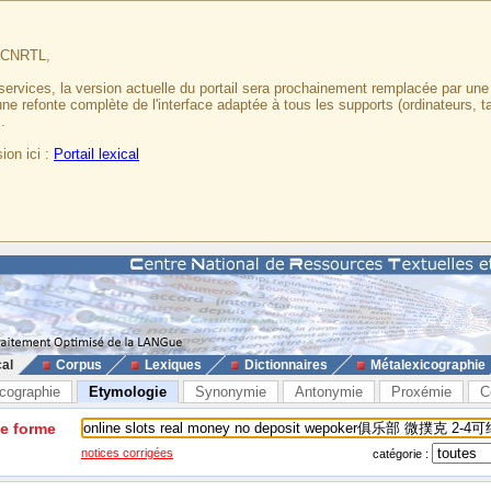
u CNRTL,
services, la version actuelle du portail sera prochainement remplacée par un
 une refonte complète de l'interface adaptée à tous les supports (ordinateurs, t
.
ion ici :
Portail lexical
cal
Corpus
Lexiques
Dictionnaires
Métalexicographie
cographie
Etymologie
Synonymie
Antonymie
Proxémie
C
ne forme
notices corrigées
catégorie :