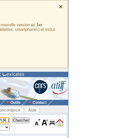
×
e nouvelle version au
1er
ablettes, smartphones) et inclut
Outils
Contact
oncordance
Aide