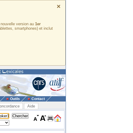
×
e nouvelle version au
1er
ablettes, smartphones) et inclut
Outils
Contact
oncordance
Aide