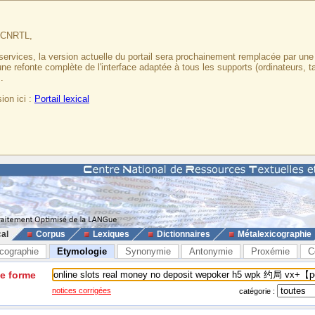
u CNRTL,
services, la version actuelle du portail sera prochainement remplacée par un
 une refonte complète de l'interface adaptée à tous les supports (ordinateurs, t
.
ion ici :
Portail lexical
cal
Corpus
Lexiques
Dictionnaires
Métalexicographie
cographie
Etymologie
Synonymie
Antonymie
Proxémie
C
ne forme
notices corrigées
catégorie :