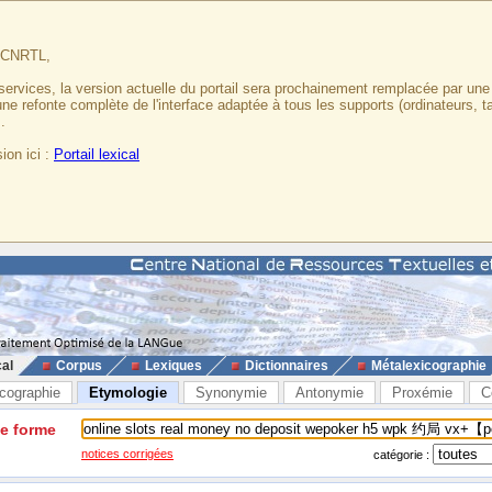
u CNRTL,
services, la version actuelle du portail sera prochainement remplacée par un
 une refonte complète de l'interface adaptée à tous les supports (ordinateurs, t
.
ion ici :
Portail lexical
cal
Corpus
Lexiques
Dictionnaires
Métalexicographie
cographie
Etymologie
Synonymie
Antonymie
Proxémie
C
ne forme
notices corrigées
catégorie :