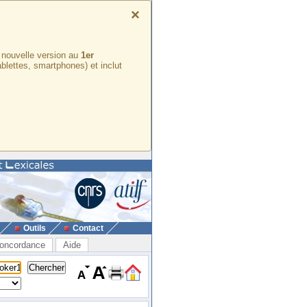
×
e nouvelle version au
1er
ablettes, smartphones) et inclut
Outils
Contact
oncordance
Aide