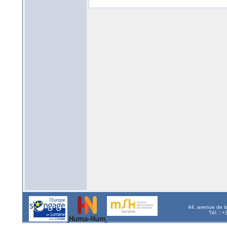
44, avenue de l
Tél. : 