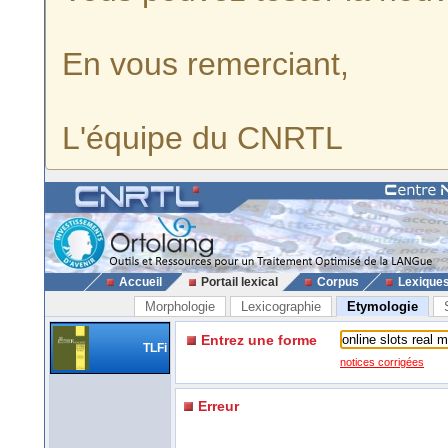
En vous remerciant,
L'équipe du CNRTL
Accueil
Portail lexical
Corpus
Lexique
Morphologie
Lexicographie
Etymologie
Entrez une forme
TLFi
notices corrigées
Erreur