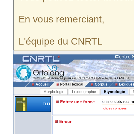
En vous remerciant,
L'équipe du CNRTL
Accueil
Portail lexical
Corpus
Lexique
Morphologie
Lexicographie
Etymologie
Entrez une forme
TLFi
notices corrigées
Erreur