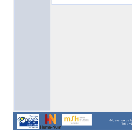
44, avenue de l
Tél. : 