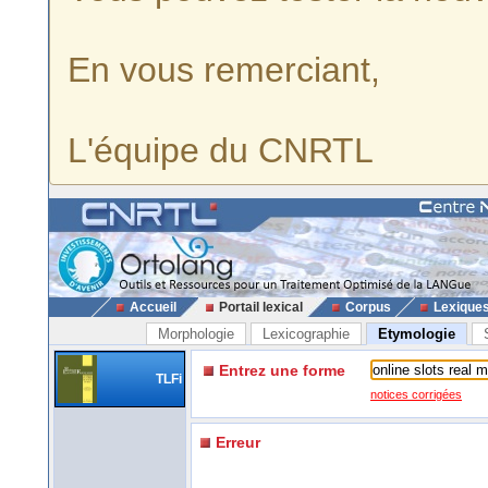
En vous remerciant,
L'équipe du CNRTL
Accueil
Portail lexical
Corpus
Lexique
Morphologie
Lexicographie
Etymologie
Entrez une forme
TLFi
notices corrigées
Erreur