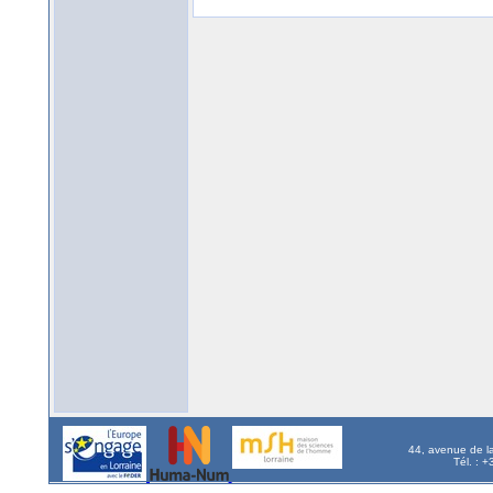
44, avenue de l
Tél. : 