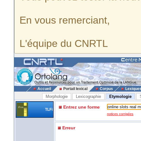
En vous remerciant,
L'équipe du CNRTL
Accueil
Portail lexical
Corpus
Lexique
Morphologie
Lexicographie
Etymologie
Entrez une forme
TLFi
notices corrigées
Erreur