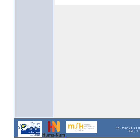
44, avenue de l
Tél. : 