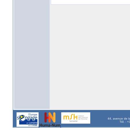
44, avenue de l
Tél. : 