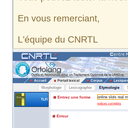
En vous remerciant,
L'équipe du CNRTL
Accueil
Portail lexical
Corpus
Lexique
Morphologie
Lexicographie
Etymologie
Entrez une forme
TLFi
notices corrigées
Erreur