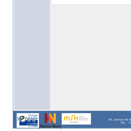
44, avenue de l
Tél. : 