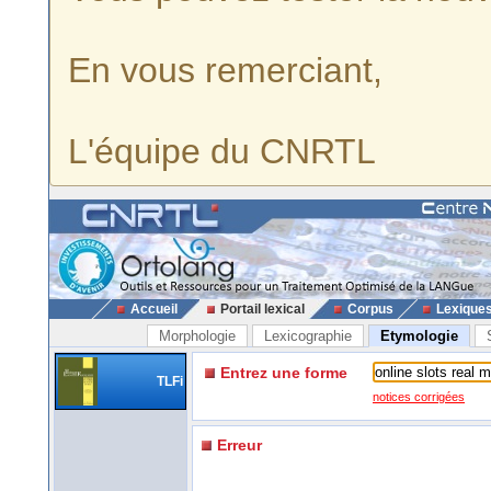
En vous remerciant,
L'équipe du CNRTL
Accueil
Portail lexical
Corpus
Lexique
Morphologie
Lexicographie
Etymologie
Entrez une forme
TLFi
notices corrigées
Erreur