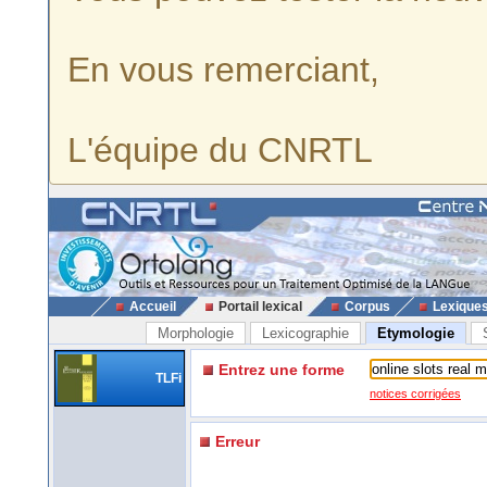
En vous remerciant,
L'équipe du CNRTL
Accueil
Portail lexical
Corpus
Lexique
Morphologie
Lexicographie
Etymologie
Entrez une forme
TLFi
notices corrigées
Erreur