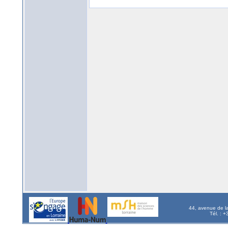
44, avenue de l
Tél. : 