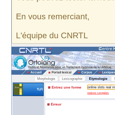
En vous remerciant,
L'équipe du CNRTL
Accueil
Portail lexical
Corpus
Lexique
Morphologie
Lexicographie
Etymologie
Entrez une forme
TLFi
notices corrigées
Erreur