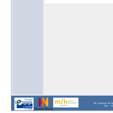
44, avenue de l
Tél. : 