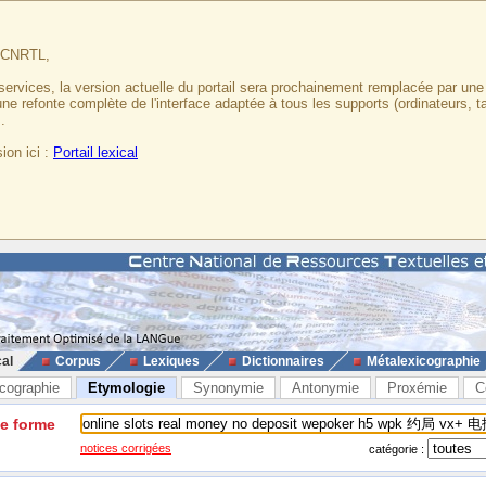
u CNRTL,
services, la version actuelle du portail sera prochainement remplacée par un
 une refonte complète de l'interface adaptée à tous les supports (ordinateurs, t
.
ion ici :
Portail lexical
cal
Corpus
Lexiques
Dictionnaires
Métalexicographie
cographie
Etymologie
Synonymie
Antonymie
Proxémie
C
ne forme
notices corrigées
catégorie :