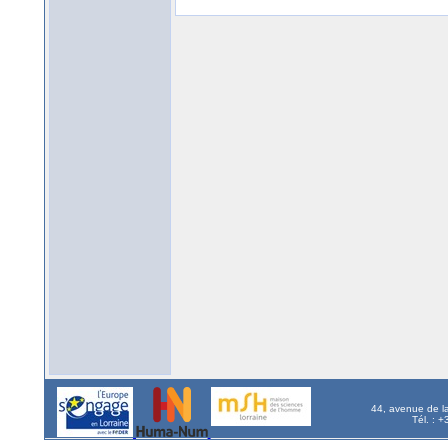
44, avenue de l
Tél. : 