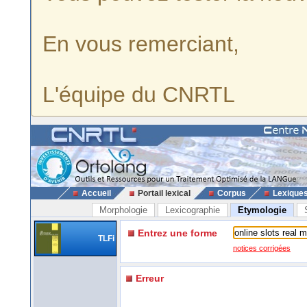
En vous remerciant,
L'équipe du CNRTL
Accueil
Portail lexical
Corpus
Lexique
Morphologie
Lexicographie
Etymologie
Entrez une forme
TLFi
notices corrigées
Erreur