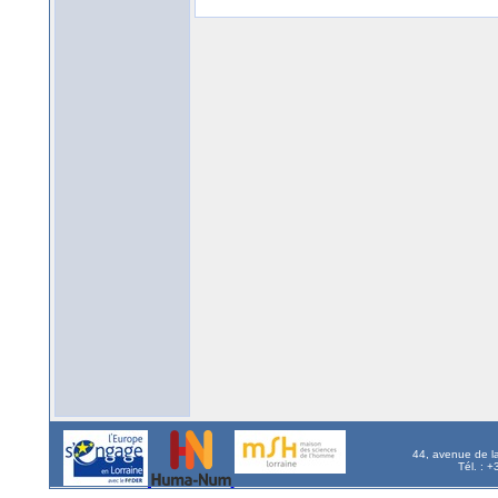
44, avenue de l
Tél. : 