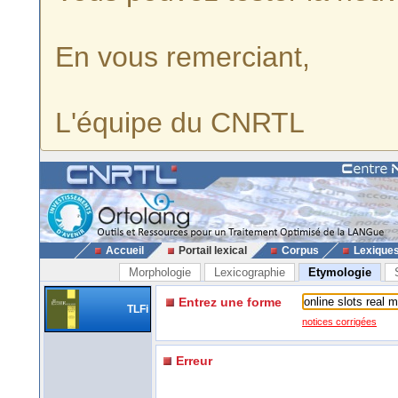
En vous remerciant,
L'équipe du CNRTL
Accueil
Portail lexical
Corpus
Lexique
Morphologie
Lexicographie
Etymologie
Entrez une forme
TLFi
notices corrigées
Erreur