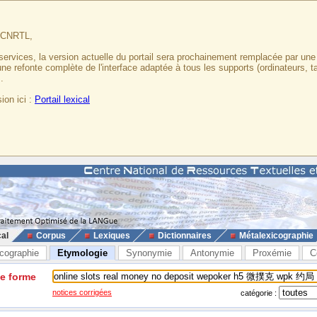
u CNRTL,
services, la version actuelle du portail sera prochainement remplacée par un
 une refonte complète de l'interface adaptée à tous les supports (ordinateurs, t
.
ion ici :
Portail lexical
cal
Corpus
Lexiques
Dictionnaires
Métalexicographie
cographie
Etymologie
Synonymie
Antonymie
Proxémie
C
ne forme
notices corrigées
catégorie :