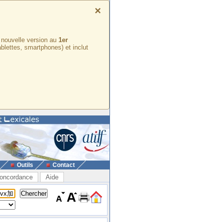
×
e nouvelle version au
1er
ablettes, smartphones) et inclut
Outils
Contact
oncordance
Aide