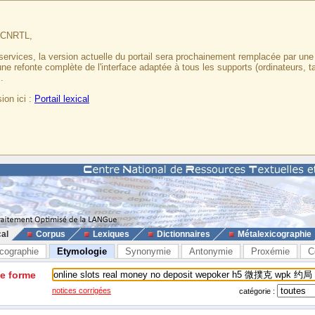
u CNRTL,
services, la version actuelle du portail sera prochainement remplacée par un
 une refonte complète de l'interface adaptée à tous les supports (ordinateurs, t
.
ion ici :
Portail lexical
cal
Corpus
Lexiques
Dictionnaires
Métalexicographie
cographie
Etymologie
Synonymie
Antonymie
Proxémie
C
ne forme
notices corrigées
catégorie :