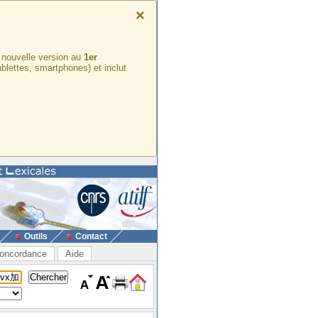
×
e nouvelle version au
1er
ablettes, smartphones) et inclut
Outils
Contact
oncordance
Aide