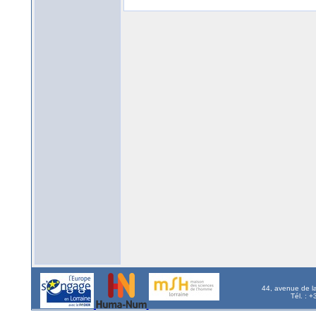
44, avenue de l
Tél. : 