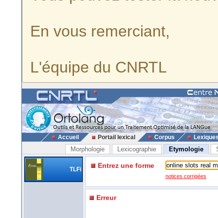
En vous remerciant,
L'équipe du CNRTL
Accueil
Portail lexical
Corpus
Lexique
Morphologie
Lexicographie
Etymologie
Entrez une forme
TLFi
notices corrigées
Erreur