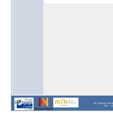
44, avenue de l
Tél. : 