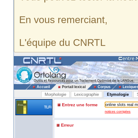
En vous remerciant,
L'équipe du CNRTL
Accueil
Portail lexical
Corpus
Lexique
Morphologie
Lexicographie
Etymologie
Entrez une forme
TLFi
notices corrigées
Erreur