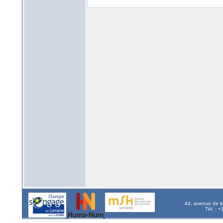
44, avenue de l
Tél. : 