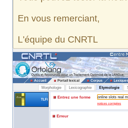
En vous remerciant,
L'équipe du CNRTL
Accueil
Portail lexical
Corpus
Lexique
Morphologie
Lexicographie
Etymologie
Entrez une forme
TLFi
notices corrigées
Erreur