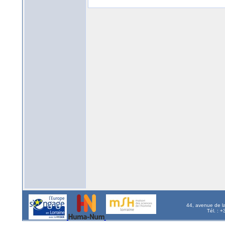
44, avenue de l
Tél. : 