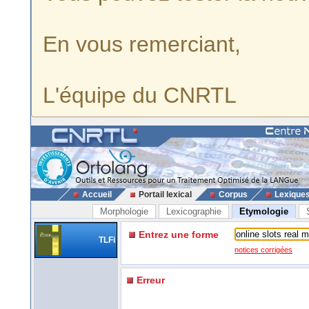
En vous remerciant,
L'équipe du CNRTL
Accueil
Portail lexical
Corpus
Lexique
Morphologie
Lexicographie
Etymologie
Entrez une forme
TLFi
notices corrigées
Erreur