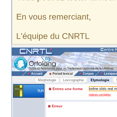
En vous remerciant,
L'équipe du CNRTL
Accueil
Portail lexical
Corpus
Lexique
Morphologie
Lexicographie
Etymologie
Entrez une forme
TLFi
notices corrigées
Erreur