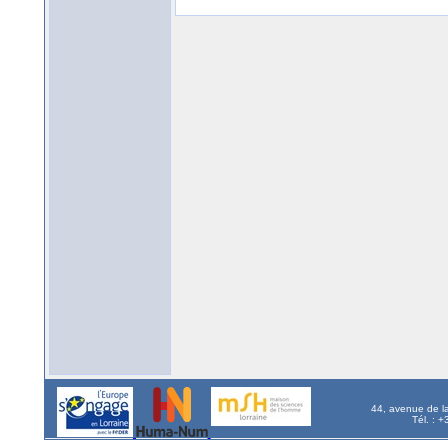
44, avenue de l
Tél. : 