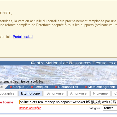
u CNRTL,
services, la version actuelle du portail sera prochainement remplacée par un
 une refonte complète de l'interface adaptée à tous les supports (ordinateurs, t
.
ion ici :
Portail lexical
cal
Corpus
Lexiques
Dictionnaires
Métalexicographie
cographie
Etymologie
Synonymie
Antonymie
Proxémie
C
ne forme
notices corrigées
catégorie :