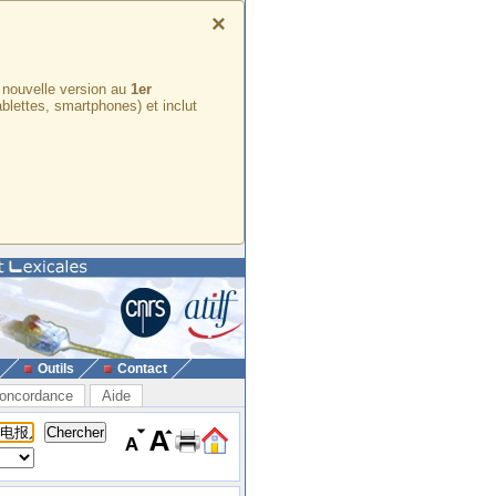
×
e nouvelle version au
1er
ablettes, smartphones) et inclut
Outils
Contact
oncordance
Aide