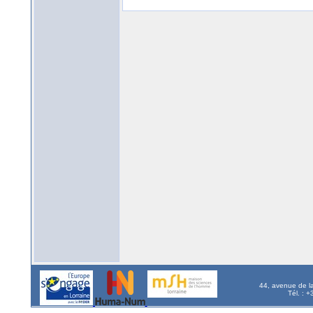
44, avenue de l
Tél. : 