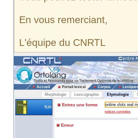
En vous remerciant,
L'équipe du CNRTL
Accueil
Portail lexical
Corpus
Lexique
Morphologie
Lexicographie
Etymologie
Entrez une forme
TLFi
notices corrigées
Erreur