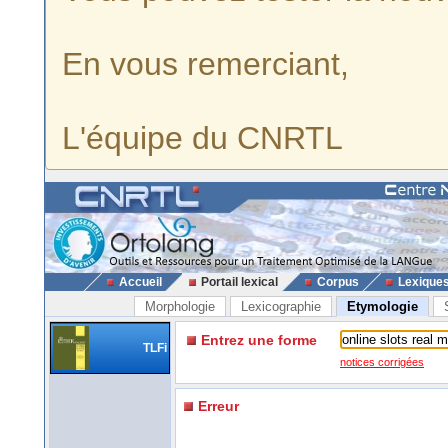
En vous remerciant,
L'équipe du CNRTL
Accueil
Portail lexical
Corpus
Lexique
Morphologie
Lexicographie
Etymologie
Entrez une forme
TLFi
notices corrigées
Erreur