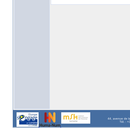
44, avenue de l
Tél. : 