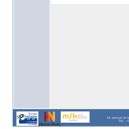
44, avenue de l
Tél. : 