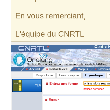
En vous remerciant,
L'équipe du CNRTL
Accueil
Portail lexical
Corpus
Lexique
Morphologie
Lexicographie
Etymologie
Entrez une forme
TLFi
notices corrigées
Erreur