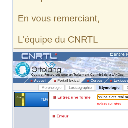
En vous remerciant,
L'équipe du CNRTL
Accueil
Portail lexical
Corpus
Lexique
Morphologie
Lexicographie
Etymologie
Entrez une forme
TLFi
notices corrigées
Erreur