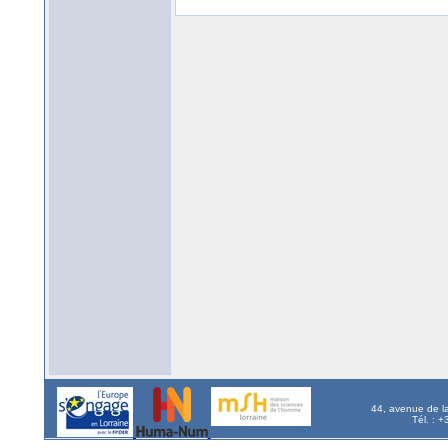
44, avenue de l
Tél. : 