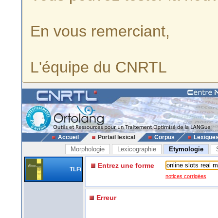
En vous remerciant,
L'équipe du CNRTL
Accueil
Portail lexical
Corpus
Lexique
Morphologie
Lexicographie
Etymologie
Entrez une forme
TLFi
notices corrigées
Erreur