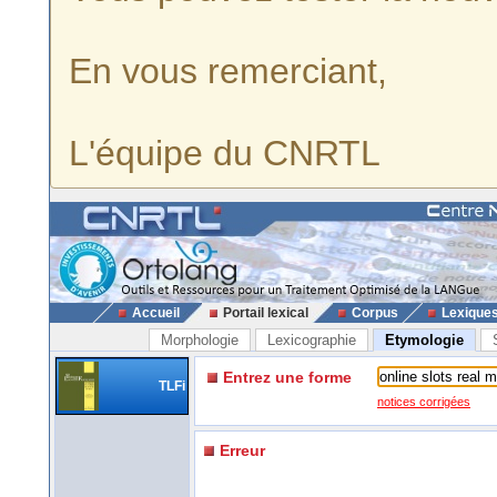
En vous remerciant,
L'équipe du CNRTL
Accueil
Portail lexical
Corpus
Lexique
Morphologie
Lexicographie
Etymologie
Entrez une forme
TLFi
notices corrigées
Erreur