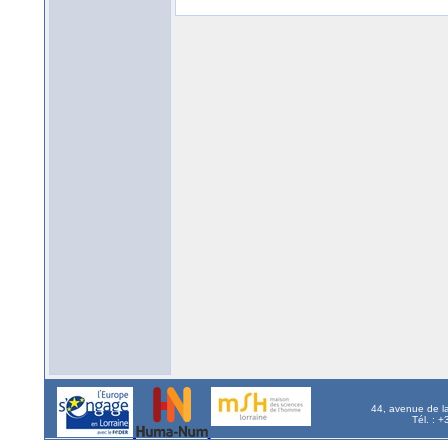
44, avenue de l
Tél. : 