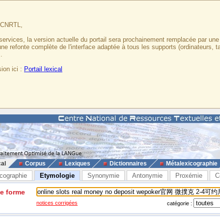
u CNRTL,
services, la version actuelle du portail sera prochainement remplacée par un
 une refonte complète de l'interface adaptée à tous les supports (ordinateurs, t
.
ion ici :
Portail lexical
cal
Corpus
Lexiques
Dictionnaires
Métalexicographie
cographie
Etymologie
Synonymie
Antonymie
Proxémie
C
ne forme
notices corrigées
catégorie :