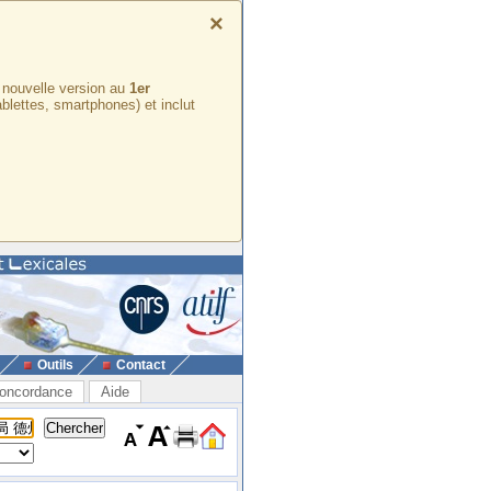
×
e nouvelle version au
1er
ablettes, smartphones) et inclut
Outils
Contact
oncordance
Aide