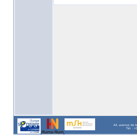
44, avenue de l
Tél. : 