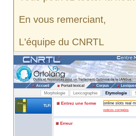
En vous remerciant,
L'équipe du CNRTL
Accueil
Portail lexical
Corpus
Lexique
Morphologie
Lexicographie
Etymologie
Entrez une forme
TLFi
notices corrigées
Erreur