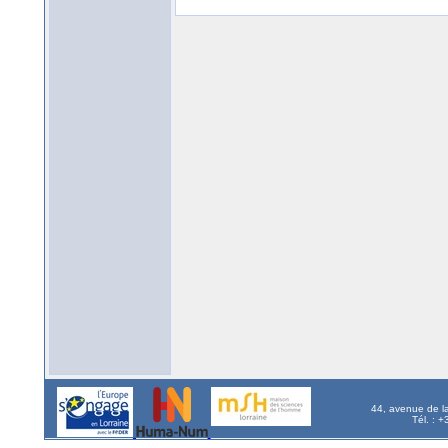
44, avenue de l
Tél. : 