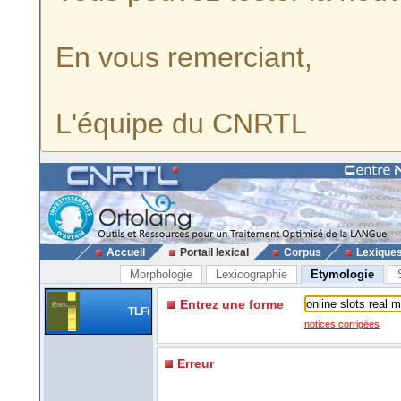
En vous remerciant,
L'équipe du CNRTL
Accueil
Portail lexical
Corpus
Lexique
Morphologie
Lexicographie
Etymologie
Entrez une forme
TLFi
notices corrigées
Erreur