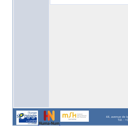
44, avenue de l
Tél. : 