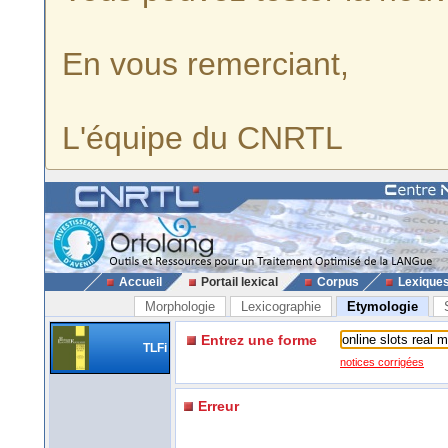
En vous remerciant,
L'équipe du CNRTL
Accueil
Portail lexical
Corpus
Lexique
Morphologie
Lexicographie
Etymologie
Entrez une forme
TLFi
notices corrigées
Erreur