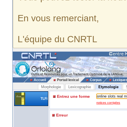
En vous remerciant,
L'équipe du CNRTL
Accueil
Portail lexical
Corpus
Lexique
Morphologie
Lexicographie
Etymologie
Entrez une forme
TLFi
notices corrigées
Erreur