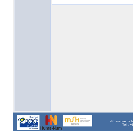
44, avenue de l
Tél. : 