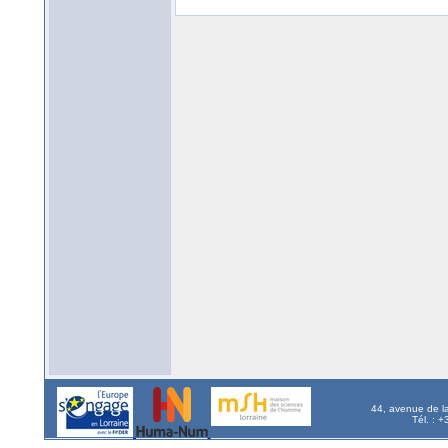
44, avenue de l
Tél. : 