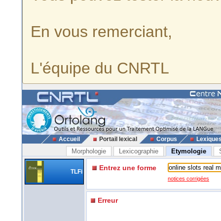
En vous remerciant,
L'équipe du CNRTL
Accueil
Portail lexical
Corpus
Lexique
Morphologie
Lexicographie
Etymologie
Entrez une forme
TLFi
notices corrigées
Erreur