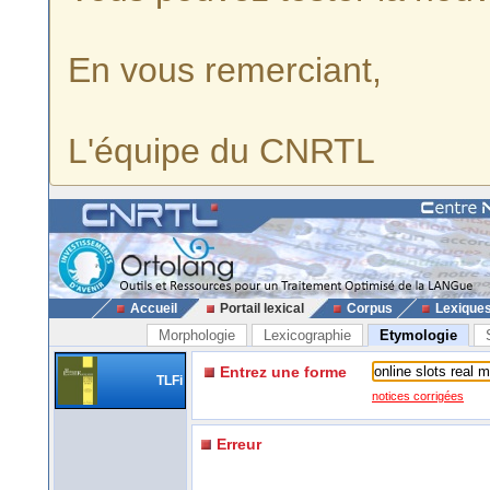
En vous remerciant,
L'équipe du CNRTL
Accueil
Portail lexical
Corpus
Lexique
Morphologie
Lexicographie
Etymologie
Entrez une forme
TLFi
notices corrigées
Erreur