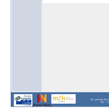
44, avenue de l
Tél. : 