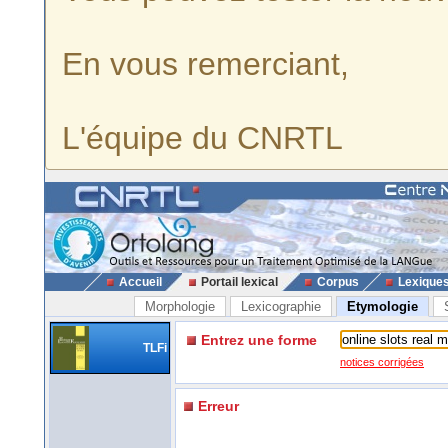
En vous remerciant,
L'équipe du CNRTL
Accueil
Portail lexical
Corpus
Lexique
Morphologie
Lexicographie
Etymologie
Entrez une forme
TLFi
notices corrigées
Erreur