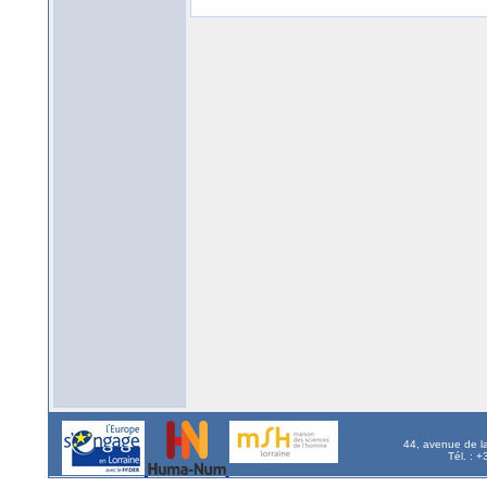
44, avenue de l
Tél. : 