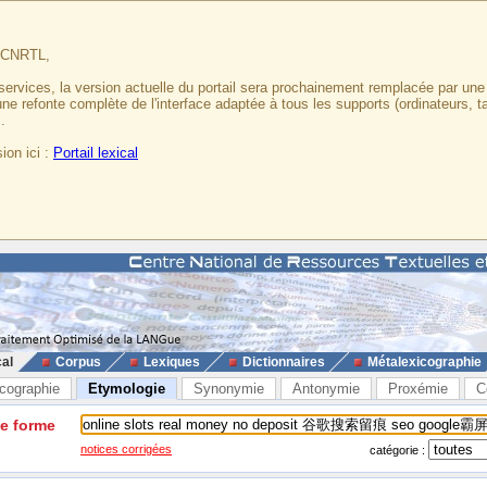
u CNRTL,
services, la version actuelle du portail sera prochainement remplacée par un
 une refonte complète de l'interface adaptée à tous les supports (ordinateurs, t
.
ion ici :
Portail lexical
cal
Corpus
Lexiques
Dictionnaires
Métalexicographie
cographie
Etymologie
Synonymie
Antonymie
Proxémie
C
ne forme
notices corrigées
catégorie :