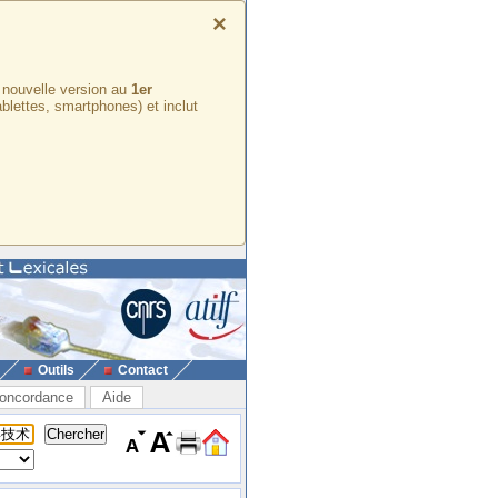
×
e nouvelle version au
1er
ablettes, smartphones) et inclut
Outils
Contact
oncordance
Aide