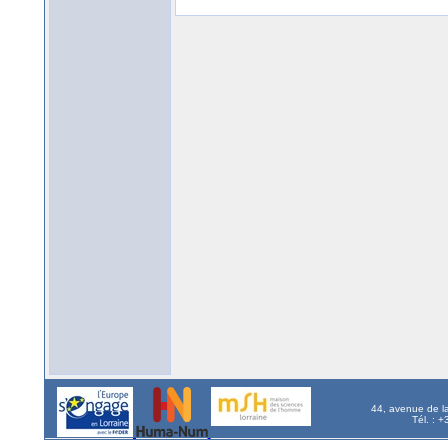
44, avenue de l
Tél. : 