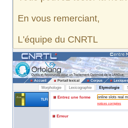
En vous remerciant,
L'équipe du CNRTL
Accueil
Portail lexical
Corpus
Lexique
Morphologie
Lexicographie
Etymologie
Entrez une forme
TLFi
notices corrigées
Erreur