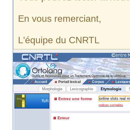
En vous remerciant,
L'équipe du CNRTL
Accueil
Portail lexical
Corpus
Lexique
Morphologie
Lexicographie
Etymologie
Entrez une forme
TLFi
notices corrigées
Erreur