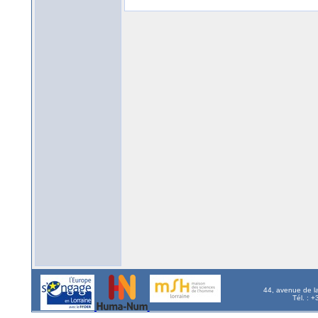
44, avenue de l
Tél. : 