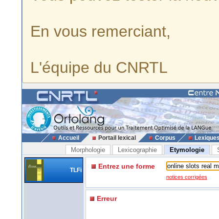
En vous remerciant,
L'équipe du CNRTL
Accueil
Portail lexical
Corpus
Lexique
Morphologie
Lexicographie
Etymologie
Entrez une forme
TLFi
notices corrigées
Erreur