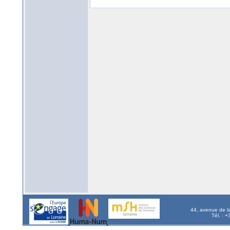
44, avenue de l
Tél. : 