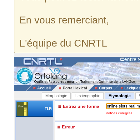
En vous remerciant,
L'équipe du CNRTL
Accueil
Portail lexical
Corpus
Lexique
Morphologie
Lexicographie
Etymologie
Entrez une forme
TLFi
notices corrigées
Erreur