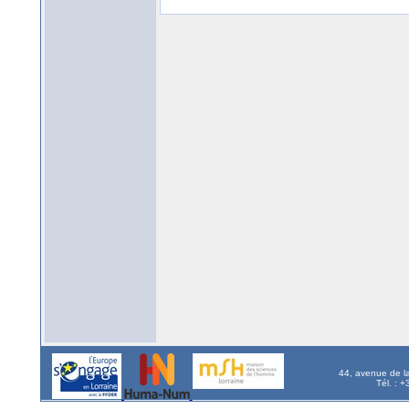
44, avenue de l
Tél. : 